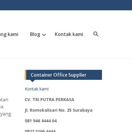
ng kami
Blog
Kontak kami
Search
Container Office Supplier
Kontak kami
atan
CV. TRI PUTRA PERKASA
ya
Jl. Romokalisari No. 25 Surabaya
 yang
081 946 4444 04
0822 3166 4444