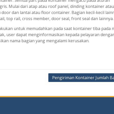
tainer. Semua part pada kontainer mengacu pada aturan
s. Mulai dari atap atau roof panel, dinding kontainer atau
door dan lantai atau floor container. Bagian kecil-kecil lain
l, top rail, cross member, door seal, front seal dan lainnya.
bakukan untuk memudahkan pada saat kontainer tiba pada 
usak, user dapat menginformasikan kepada pelayaran denga
sikan nama bagian yang mengalami kerusakan.
Pengiriman Kontainer Jumlah B