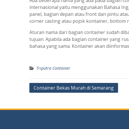
Ada beberapa nama yang ada pada bagian con
internasional yaitu menggunakan Bahasa Inggri
panel, bagian depan atau front dan pintu atau 
corner casting atau pojok kontainer, bottom rai
Aturan nama dari bagian container sudah di
tujuan. Apabila ada bagian container yang r
bahasa yang sama. Kontainer akan diinforma
Triputra Container
Post
Container Bekas Murah di Semarang
navigation